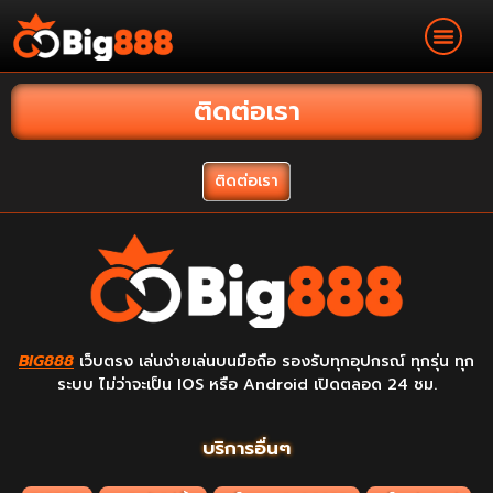
ติดต่อเรา
ติดต่อเรา
BIG888
เว็บตรง เล่นง่ายเล่นบนมือถือ รองรับทุกอุปกรณ์ ทุกรุ่น ทุก
ระบบ ไม่ว่าจะเป็น IOS หรือ Android เปิดตลอด 24 ชม.
บริการอื่นๆ