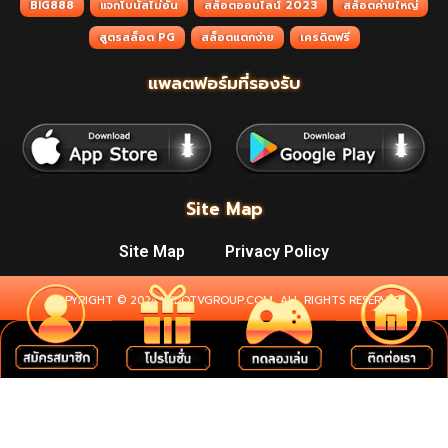
BIG888
แจกโบนัสไม่อั้น
สล็อตออนไลน์ 2023
สล็อตค่ายใหญ่
สูตรสล็อต PG
สล็อตแตกง่าย
เครดิตฟรี
แพลตฟอร์มที่รองรับ
Site Map
Site Map
Privacy Policy
COPYRIGHT © 2024 YEBOTVGROUP.COM, ALL RIGHTS RESERVED