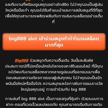
และทีมงานที่พร้อมดูแลคุณอย่างใกล้ชิด ไม่ว่าคุณจะเป็นผู้เล่น
ใหม่หรือมือเก๋า คุณจะได้รับคำแนะนำและการสนับสนุนที่ดีที่สุด
เพื่อให้คุณสามารถเพลิดเพลินกับการเล่นเกมสล็อตอย่างเต็ม
ที่
big888 slot เข้าร่วมสนุกทำกำไรเกมสล็อต
มากที่สุด
Big888
ร่วมสนุกกับความตื่นเต้น วันนี้และสัมผัส
ประสบการณ์ที่ไม่เหมือนใครในโลกของคาสิโนออนไลน์ ที่นี่คุณ
จะได้พบกับเกมสล็อตหลากหลายรูปแบบที่ออกแบบมาเพื่อ
ตอบสนองความต้องการของผู้เล่นทุกคน ไม่ว่าคุณจะเป็นนัก
พนันมือใหม่หรือมือโปร ความสนุกและโอกาสในการชนะรางวัล
ใหญ่รอคุณอยู่ การเข้าร่วมกับ big 888
การเล่นที่ big 888 slot เป็นการลงทุนที่คุ้มค่า ด้วยระบบการ
ฝาก-ถอนที่รวดเร็วและปลอดภัย คุณสามารถเริ่มต้นการเดิม