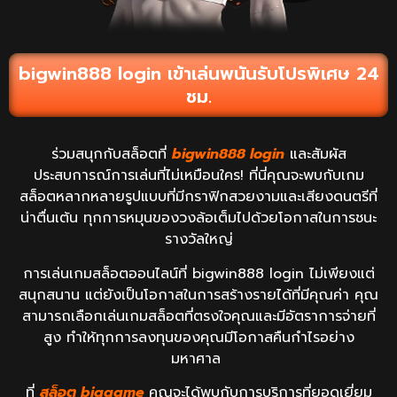
bigwin888 login เข้าเล่นพนันรับโปรพิเศษ 24
ชม.
ร่วมสนุกกับสล็อตที่
bigwin888 login
และสัมผัส
ประสบการณ์การเล่นที่ไม่เหมือนใคร! ที่นี่คุณจะพบกับเกม
สล็อตหลากหลายรูปแบบที่มีกราฟิกสวยงามและเสียงดนตรีที่
น่าตื่นเต้น ทุกการหมุนของวงล้อเต็มไปด้วยโอกาสในการชนะ
รางวัลใหญ่
การเล่นเกมสล็อตออนไลน์ที่ bigwin888 login ไม่เพียงแต่
สนุกสนาน แต่ยังเป็นโอกาสในการสร้างรายได้ที่มีคุณค่า คุณ
สามารถเลือกเล่นเกมสล็อตที่ตรงใจคุณและมีอัตราการจ่ายที่
สูง ทำให้ทุกการลงทุนของคุณมีโอกาสคืนกำไรอย่าง
มหาศาล
ที่
สล็อต biggame
คุณจะได้พบกับการบริการที่ยอดเยี่ยม