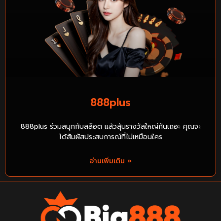
888plus
888plus ร่วมสนุกกับสล็อต แล้วลุ้นรางวัลใหญ่กันเถอะ คุณจะ
ได้สัมผัสประสบการณ์ที่ไม่เหมือนใคร
อ่านเพิ่มเติม »