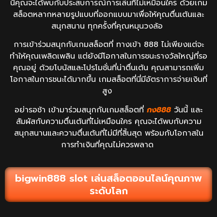
นี่คุณจะได้พบกับประสบการณ์การเล่นที่ไม่เหมือนใคร ด้วยเกม
สล็อตหลากหลายรูปแบบที่ออกแบบมาเพื่อให้คุณตื่นเต้นและ
สนุกสนาน ทุกครั้งที่คุณหมุนวงล้อ
การเข้าร่วมสนุกกับเกมสล็อตที่ ทางเข้า 888 ไม่เพียงแต่จะ
ทำให้คุณเพลิดเพลิน แต่ยังมีโอกาสในการชนะรางวัลใหญ่ที่รอ
คุณอยู่ ด้วยโบนัสและโปรโมชั่นที่น่าตื่นเต้น คุณสามารถเพิ่ม
โอกาสในการชนะได้มากขึ้น เกมสล็อตที่นี่มีอัตราการจ่ายเงินที่
สูง
อย่ารอช้า เข้ามาร่วมสนุกกับเกมสล็อตที่
กง888
วันนี้ และ
สัมผัสกับความตื่นเต้นที่ไม่เหมือนใคร คุณจะได้พบกับความ
สนุกสนานและความตื่นเต้นที่ไม่มีที่สิ้นสุด พร้อมกับโอกาสใน
การทำเงินที่คุณไม่ควรพลาด
bigwin888 slot เล่นสล็อตออนไลน์คุณภาพ
ระดับโลก