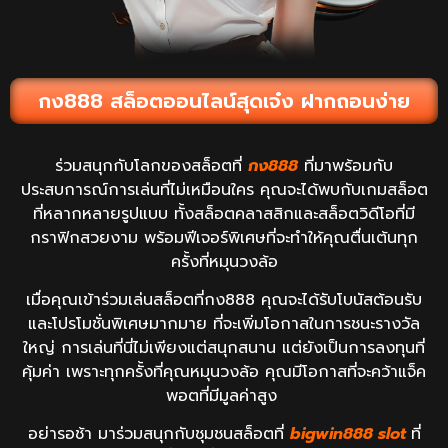
กง888 สล็อตออนไลน์สุดเจ๋ง ฝากถอนง่าย
ร่วมสนุกกับโลกของสล็อตที่
กง888
ที่มาพร้อมกับ
ประสบการณ์การเล่นที่ไม่เหมือนใคร คุณจะได้พบกับเกมสล็อต
ที่หลากหลายรูปแบบ ทั้งสล็อตคลาสสิกและสล็อตวิดีโอที่มี
กราฟิกสวยงาม พร้อมฟีเจอร์พิเศษที่จะทำให้คุณตื่นเต้นทุก
ครั้งที่หมุนวงล้อ
เมื่อคุณเข้าร่วมเล่นสล็อตที่กง888 คุณจะได้รับโบนัสต้อนรับ
และโปรโมชั่นพิเศษมากมาย ที่จะเพิ่มโอกาสในการชนะรางวัล
ใหญ่ การเล่นที่นี่ไม่เพียงแต่สนุกสนาน แต่ยังเป็นการลงทุนที่
คุ้มค่า เพราะทุกครั้งที่คุณหมุนวงล้อ คุณมีโอกาสที่จะคว้าแจ็ค
พอตที่มีมูลค่าสูง
อย่ารอช้า มาร่วมสนุกกับชุมชนสล็อตที่
bigwin888 slot
ที่