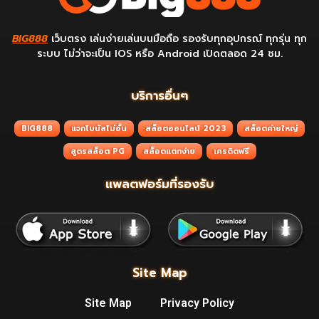
BIG888
เว็บตรง เล่นง่ายเล่นบนมือถือ รองรับทุกอุปกรณ์ ทุกรุ่น ทุก
ระบบ ไม่ว่าจะเป็น IOS หรือ Android เปิดตลอด 24 ชม.
บริการอื่นๆ
BIG888
แจกโบนัสไม่อั้น
สล็อตออนไลน์ 2023
สล็อตค่ายใหญ่
สูตรสล็อต PG
สล็อตแตกง่าย
เครดิตฟรี
แพลตฟอร์มที่รองรับ
Site Map
Site Map
Privacy Policy