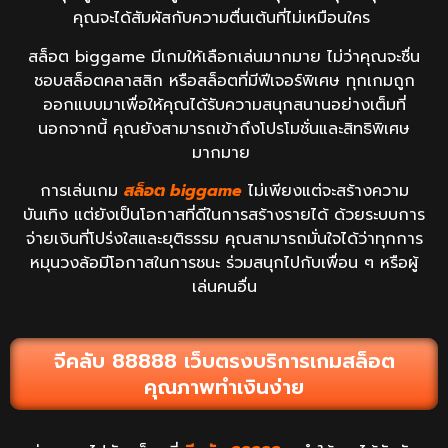
คุณจะได้สัมผัสกับความตื่นเต้นที่ไม่เหมือนใคร
สล็อต biggame มีเกมให้เลือกเล่นมากมาย ไม่ว่าคุณจะชื่น
ชอบสล็อตคลาสสิก หรือสล็อตที่มีฟีเจอร์พิเศษ ทุกเกมถูก
ออกแบบมาเพื่อให้คุณได้รับความสนุกสนานอย่างเต็มที่
นอกจากนี้ คุณยังสามารถเข้าถึงโปรโมชั่นและสิทธิพิเศษ
มากมาย
การเล่นเกม
สล็อต biggame
ไม่เพียงแต่จะสร้างความ
บันเทิง แต่ยังเป็นโอกาสที่ดีในการสร้างรายได้ ด้วยระบบการ
จ่ายเงินที่โปร่งใสและยุติธรรม คุณสามารถมั่นใจได้ว่าทุกการ
หมุนวงล้อมีโอกาสในการชนะ ร่วมสนุกไปกับเพื่อน ๆ หรือผู้
เล่นคนอื่น
จีคลับ 88888 เว็บตรงบริการเกมสล็อต
คุณภาพทำเงินง่าย